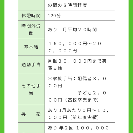
の間の８時間程度
休憩時間
120分
時間外労
あり 月平均２０時間
働
１６０，０００円～２０
基本給
０，０００円
月額３０，０００円まで実
通勤手当
費支給
＊家族手当：配偶者３，０
その他手
００円
当
子ども２，０
００円（高校卒業まで）
あり 1月あたり０円～１０，
昇 給
０００円（前年度実績）
あり 年２回 １００，０００