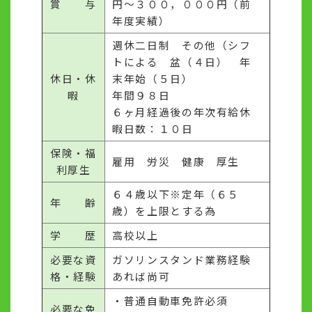
賞 与
円～３００，０００円（前
年度実績）
週休二日制 その他（シフ
トによる 盆（４日） 年
休日・休
末年始（５日）
暇
年間９８日
６ヶ月経過後の年次有給休
暇日数：１０日
保険・福
雇用 労災 健康 厚生
利厚生
６４歳以下※定年（６５
年 齢
歳）を上限とする為
学 歴
高校以上
必要な資
ガソリンスタンド業務経験
格・経験
あれば尚可
・普通自動車免許必須
必要な免